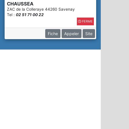
CHAUSSEA
ZAC de la Colleraye 44260 Savenay
Tel :
02 51 71 00 22
FERME
Fiche
Appeler
Site