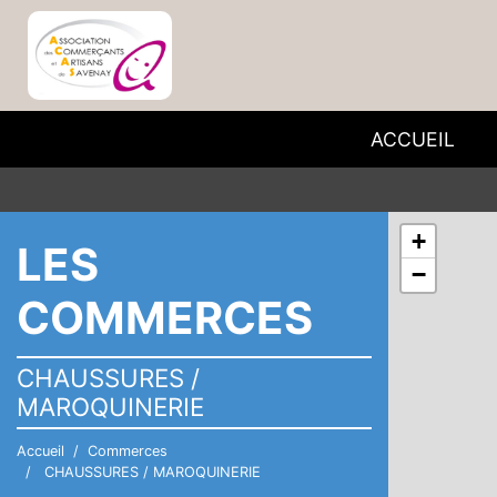
ACCUEIL
+
LES
−
COMMERCES
CHAUSSURES /
MAROQUINERIE
Accueil
Commerces
CHAUSSURES / MAROQUINERIE