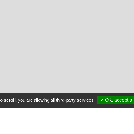
Effacer les filtr
o scroll,
you are allowing all third-party services
✓ OK, accept al
Nos animations