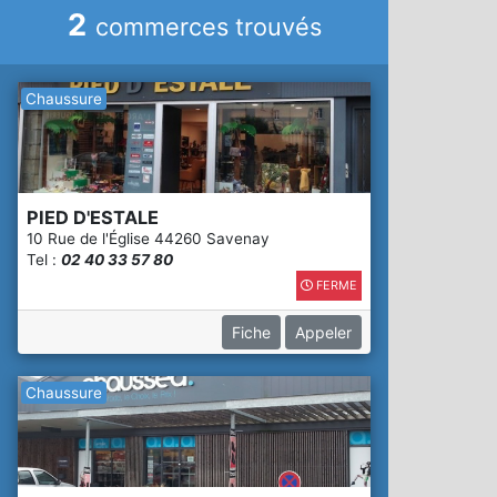
2
commerces trouvés
Chaussure
PIED D'ESTALE
10 Rue de l'Église 44260 Savenay
Tel :
02 40 33 57 80
FERME
Fiche
Appeler
Chaussure