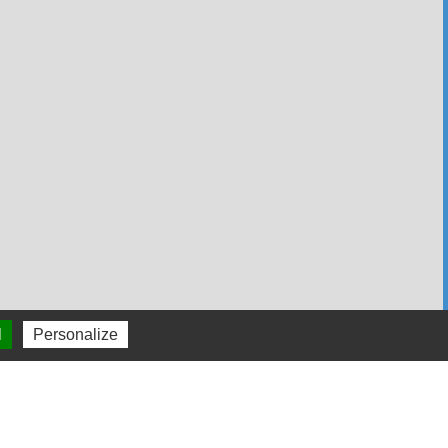
es
l
Personalize